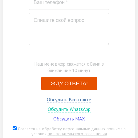
снаружи, защитным ср-вом VERES
по запросу
(аналоги), в один слой
Бытовка каркасно-щитовая 3х2м
от 27000
Замена нестроганого материала на
от 18000
строганый материал
Наш менеджер свяжется с Вами в
ближайшие 10 минут
ЖДУ ОТВЕТА!
Обсудить Вконтакте
Обсудить WhatsApp
Обсудить MAX
Согласен на обработку персональных данных принимаю
условия
пользовательского соглашения