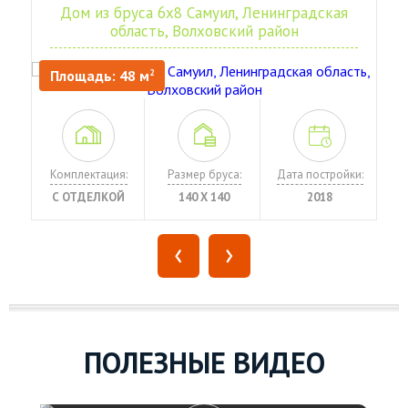
Дом из бруса 6х8 Самуил, Ленинградская
область, Волховский район
Площадь: 48 м
2
:
Комплектация:
Размер бруса:
Дата постройки:
С ОТДЕЛКОЙ
140 Х 140
2018
‹
›
ПОЛЕЗНЫЕ ВИДЕО