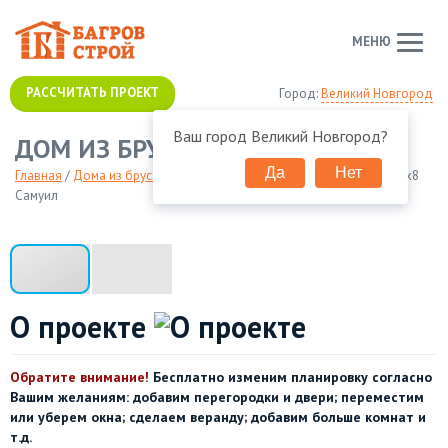
МЕНЮ
РАССЧИТАТЬ ПРОЕКТ
Город:
Великий Новгород
Ваш город
Великий Новгород
?
ДОМ ИЗ БРУСА 6Х8 САМУИЛ
Да
Нет
Главная
/
Дома из бруса
/
Дачные дома из бруса
/
Дом из бруса 6х8
Самуил
О проекте
Обратите внимание!
Бесплатно изменим планировку согласно
Вашим желаниям: добавим перегородки и двери; переместим
или уберем окна; сделаем веранду; добавим больше комнат и
т.д.