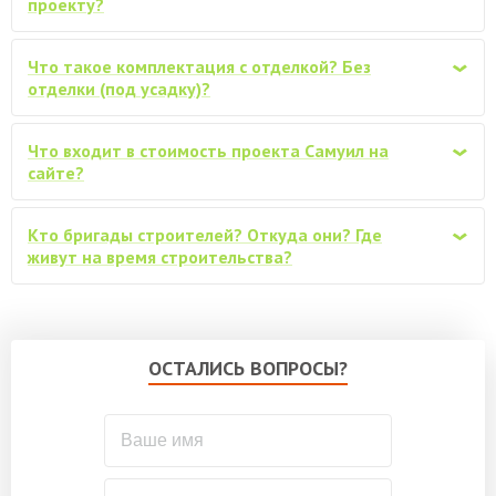
проекту?
Замена Ондулина на металлочерепицу
от 64600
«Монтерей» (0,45мм)
Что такое комплектация с отделкой? Без
‹
Замена Ондулина на металлочерепицу
отделки (под усадку)?
«Монтерей» (0,5мм, с капельниками,
от 72200
уплотнителем, ..)
Что входит в стоимость проекта Самуил на
‹
Водосточная система ПВХ для крыши,
сайте?
от 24000
Дёке
Кто бригады строителей? Откуда они? Где
Снегозадержатели трубчатые, комплект
‹
от 18000
живут на время строительства?
(по 3м)
Обработка материала
огнебиозащитным антисептиком
от 24000
(стеновой и перегородочный брус не
ОСТАЛИСЬ ВОПРОСЫ?
обрабатывается)
Обработка стенового и
перегородочного бруса
от 72000
огнебиозащитным антисептиком
Покраска (обработка) стен дома