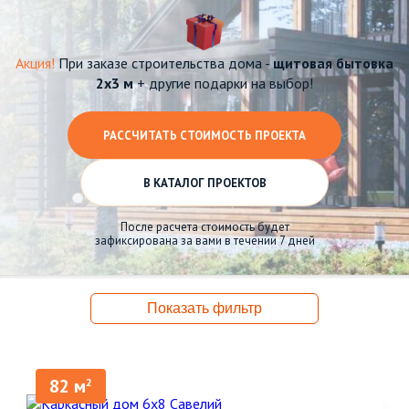
Акция!
При заказе строительства дома -
щитовая бытовка
2х3 м
+ другие подарки на выбор!
РАССЧИТАТЬ СТОИМОСТЬ ПРОЕКТА
В КАТАЛОГ ПРОЕКТОВ
После расчета стоимость будет
зафиксирована за вами в течении 7 дней
Показать фильтр
82 м
2