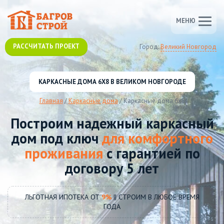
МЕНЮ
РАССЧИТАТЬ ПРОЕКТ
Город:
Великий Новгород
КАРКАСНЫЕ ДОМА 6Х8 В ВЕЛИКОМ НОВГОРОДЕ
Главная
/
Каркасные дома
/
Каркасные дома 6х8
Построим надежный каркасный
дом под ключ
для комфортного
проживания
с гарантией по
договору 5 лет
ЛЬГОТНАЯ ИПОТЕКА ОТ
9%
|| СТРОИМ В ЛЮБОЕ ВРЕМЯ
ГОДА